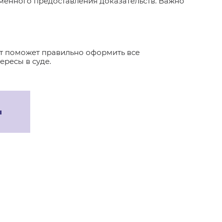
менного предоставления доказательств. Важно
ст поможет правильно оформить все
ресы в суде.
ы