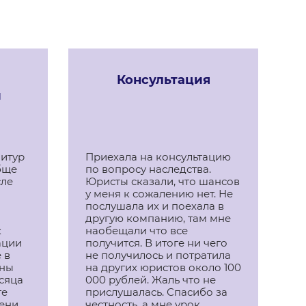
Консультация
й
нитур
Приехала на консультацию
Б
бще
по вопросу наследства.
х
сле
Юристы сказали, что шансов
з
у меня к сожалению нет. Не
п
послушала их и поехала в
к
другую компанию, там мне
П
к
наобещали что все
ч
ации
получится. В итоге ни чего
С
 в
не получилось и потратила
ены
на других юристов около 100
сяца
000 рублей. Жаль что не
ге
прислушалась. Спасибо за
пени
честность, а мне урок.