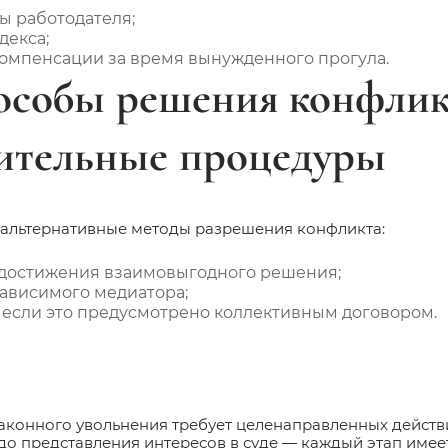
ы работодателя;
декса;
компенсации за время вынужденного прогула.
особы решения конфликт
ительные процедуры
т альтернативные методы разрешения конфликта:
 достижения взаимовыгодного решения;
ависимого медиатора;
если это предусмотрено коллективным договором.
законного увольнения требует целенаправленных действи
 до представления интересов в суде — каждый этап имее