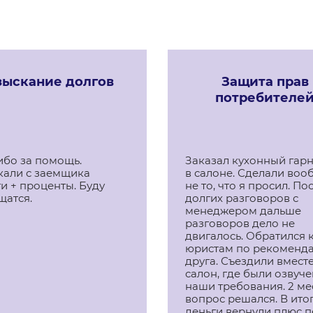
зыскание долгов
Защита прав
потребителе
ибо за помощь.
Заказал кухонный гар
кали с заемщика
в салоне. Сделали воо
и + проценты. Буду
не то, что я просил. По
щатся.
долгих разговоров с
менеджером дальше
разговоров дело не
двигалось. Обратился 
юристам по рекоменд
друга. Съездили вместе
салон, где были озвуч
наши требования. 2 ме
вопрос решался. В ито
деньги вернули плюс 