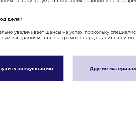
аниях, слабой аргументации своих позиций и несвоевре
ход дела?
льно увеличивает шансы на успех, поскольку специали
ным заседаниям, а также грамотно представит ваши инте
лучить консультацию
Другие материал